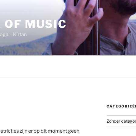
 OF MUSIC
oga – Kīrtan
CATEGORIEË
Zonder categor
tricties zijn er op dit moment geen