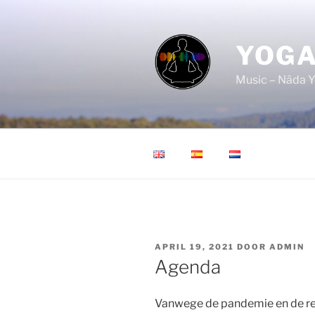
Ga
naar
de
YOGA
inhoud
Music – Nāda Y
GEPLAATST
APRIL 19, 2021
DOOR
ADMIN
OP
Agenda
Vanwege de pandemie en de res