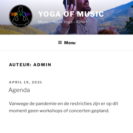
Ga
naar
YOGA OF MUSIC
de
Music – Nāda Yoga – Kīrtan
inhoud
Menu
AUTEUR:
ADMIN
GEPLAATST
APRIL 19, 2021
OP
Agenda
Vanwege de pandemie en de restricties zijn er op dit
moment geen workshops of concerten gepland.