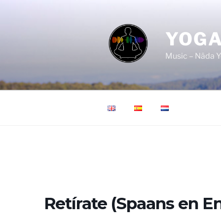
Ga
naar
de
YOGA
inhoud
Music – Nāda Y
Retírate (Spaans en E