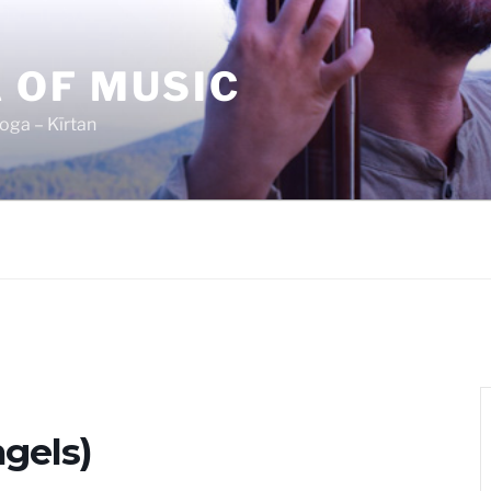
 OF MUSIC
oga – Kīrtan
ngels)