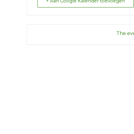
+ Aan Google Kalender toevoegen
The eve