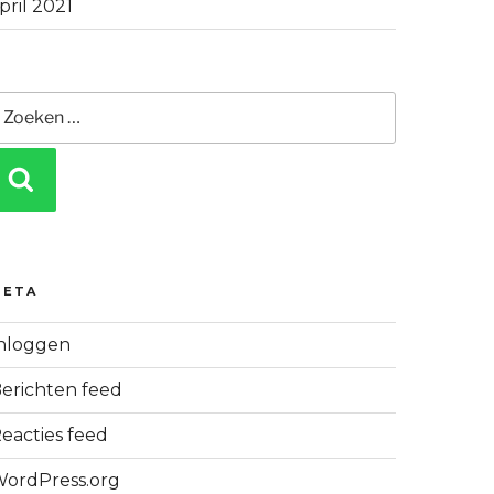
pril 2021
Zoeken
aar:
ZOEKEN
META
nloggen
erichten feed
eacties feed
ordPress.org