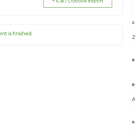
+ iCal / Outlook export
nt is finished.
Z
R