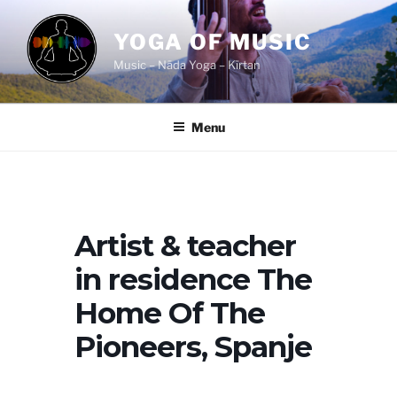
Ga
naar
YOGA OF MUSIC
de
Music – Nāda Yoga – Kīrtan
inhoud
Menu
Artist & teacher
in residence The
Home Of The
Pioneers, Spanje