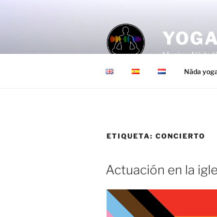
Saltar
al
contenido
YOGA
Music – Nāda Y
Nāda yog
ETIQUETA:
CONCIERTO
Actuación en la igle