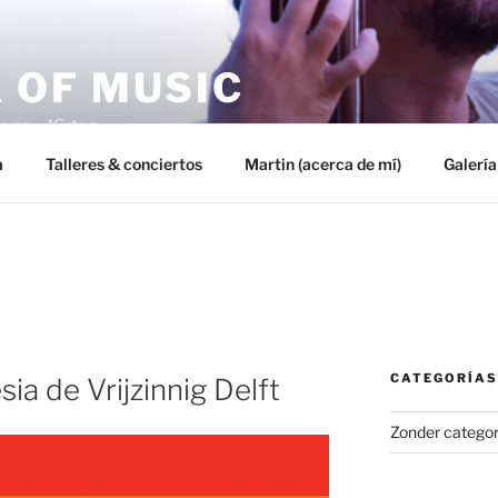
 OF MUSIC
oga – Kīrtan
a
Talleres & conciertos
Martin (acerca de mí)
Galería
CATEGORÍAS
sia de Vrijzinnig Delft
Zonder categor