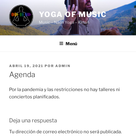
Saltar
al
YOGA OF MUSIC
contenido
Music – Nāda Yoga – Kīrtan
Menú
PUBLICADO
ABRIL 19, 2021
POR
ADMIN
EL
Agenda
Por la pandemia y las restricciones no hay talleres ni
conciertos planificados.
Deja una respuesta
Tu dirección de correo electrónico no será publicada.