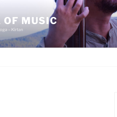
 OF MUSIC
oga – Kīrtan