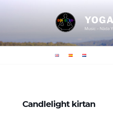
Saltar
al
contenido
YOGA
Music – Nāda Y
Candlelight kirtan