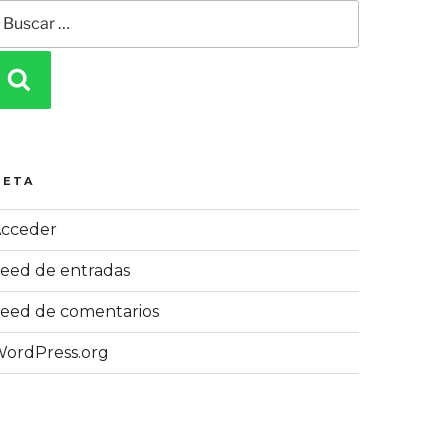
uscar
or:
BUSCAR
META
cceder
eed de entradas
eed de comentarios
ordPress.org